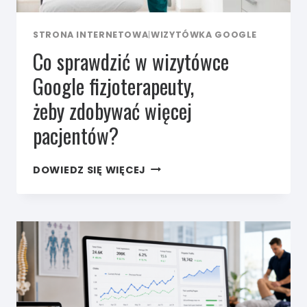
STRONA INTERNETOWA
|
WIZYTÓWKA GOOGLE
Co sprawdzić w wizytówce
Google fizjoterapeuty,
żeby zdobywać więcej
pacjentów?
CO SPRAWDZIĆ
DOWIEDZ SIĘ WIĘCEJ
W WIZYTÓWCE
GOOGLE
FIZJOTERAPEUTY,
ŻEBY ZDOBYWAĆ
WIĘCEJ
PACJENTÓW?