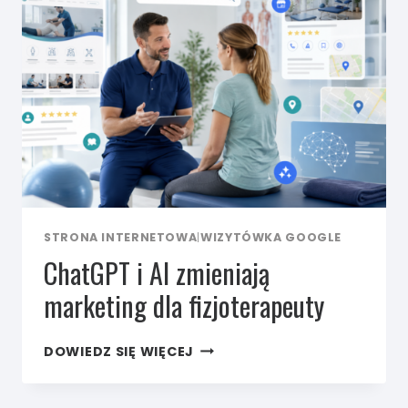
I AI?
STRONA INTERNETOWA
|
WIZYTÓWKA GOOGLE
ChatGPT i AI zmieniają
marketing dla fizjoterapeuty
CHATGPT
DOWIEDZ SIĘ WIĘCEJ
I AI
ZMIENIAJĄ
MARKETING