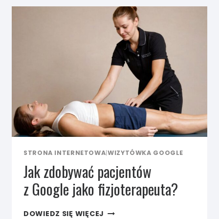
DLA
FIZJOTERAPEUTY
STRONA INTERNETOWA
|
WIZYTÓWKA GOOGLE
Jak zdobywać pacjentów
z Google jako fizjoterapeuta?
JAK
DOWIEDZ SIĘ WIĘCEJ