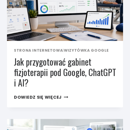
STRONA INTERNETOWA
|
WIZYTÓWKA GOOGLE
Jak przygotować gabinet
fizjoterapii pod Google, ChatGPT
i AI?
JAK
DOWIEDZ SIĘ WIĘCEJ
PRZYGOTOWAĆ
GABINET
FIZJOTERAPII
POD GOOGLE,
CHATGPT