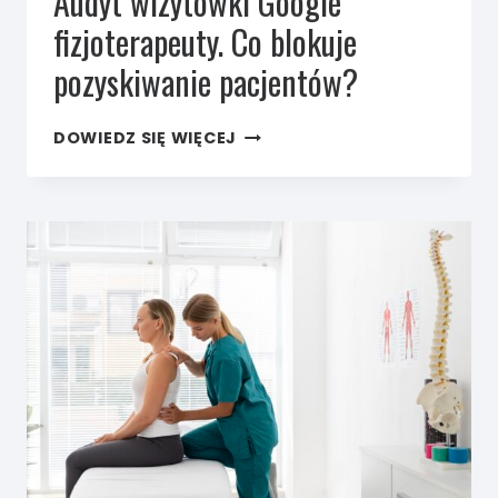
Audyt wizytówki Google
fizjoterapeuty. Co blokuje
pozyskiwanie pacjentów?
AUDYT
DOWIEDZ SIĘ WIĘCEJ
WIZYTÓWKI
GOOGLE
FIZJOTERAPEUTY.
CO BLOKUJE
POZYSKIWANIE
PACJENTÓW?