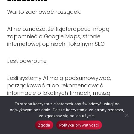
Warto zachować rozsądek.
AI nie oznacza, że fizjoterapeuci mogą
zapomnieć o Google Maps, stronie
internetowej, opiniach i lokalnym SEO.
Jest odwrotnie.
Jeśli systemy AI mają podsumowywać,
porządkować albo rekomendować
informacje o lokalnych firmach, muszą
korzystać z danych dostępnych
Ta strona korzysta z ciasteczek aby świadczyć usługi na
w internecie.
najwyższym poziomie. Dalsze korzystanie ze strony oznacza,
że zgadzasz się na ich użycie.
A te dane najczęściej pochodzą
Zgoda
Polityka prywatności
z klasycznych elementów lokalnego