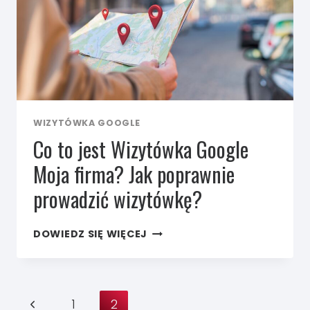
WIZYTÓWKA GOOGLE
Co to jest Wizytówka Google
Moja firma? Jak poprawnie
prowadzić wizytówkę?
CO TO JEST
DOWIEDZ SIĘ WIĘCEJ
WIZYTÓWKA
GOOGLE
MOJA
FIRMA?
Nawigacja
JAK
Poprzednia
1
2