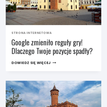
STRONA INTERNETOWA
Google zmieniło reguły gry!
Dlaczego Twoje pozycje spadły?
GOOGLE
DOWIEDZ SIĘ WIĘCEJ
ZMIENIŁO
REGUŁY
GRY!
DLACZEGO
TWOJE POZYCJE
SPADŁY?