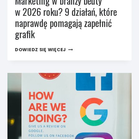
Marketing w branży beuty
w 2026 roku? 9 działań, które
naprawdę pomagają zapełnić
grafik
MARKETING
DOWIEDZ SIĘ WIĘCEJ
W BRANŻY
BEUTY
W 2026
ROKU?
9
DZIAŁAŃ,
KTÓRE
NAPRAWDĘ
POMAGAJĄ
ZAPEŁNIĆ
GRAFIK