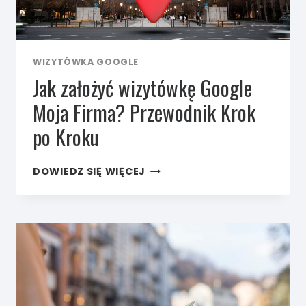
WIZYTÓWKA GOOGLE
Jak założyć wizytówkę Google
Moja Firma? Przewodnik Krok
po Kroku
JAK
DOWIEDZ SIĘ WIĘCEJ
ZAŁOŻYĆ
WIZYTÓWKĘ
GOOGLE
MOJA
FIRMA?
PRZEWODNIK
KROK
PO KROKU