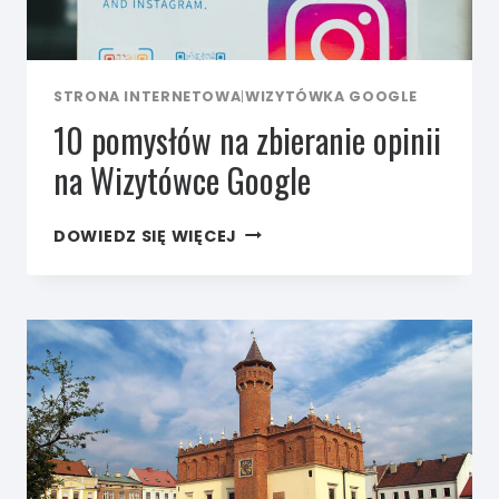
STRONA INTERNETOWA
|
WIZYTÓWKA GOOGLE
10 pomysłów na zbieranie opinii
na Wizytówce Google
10
DOWIEDZ SIĘ WIĘCEJ
POMYSŁÓW
NA ZBIERANIE
OPINII
NA WIZYTÓWCE
GOOGLE