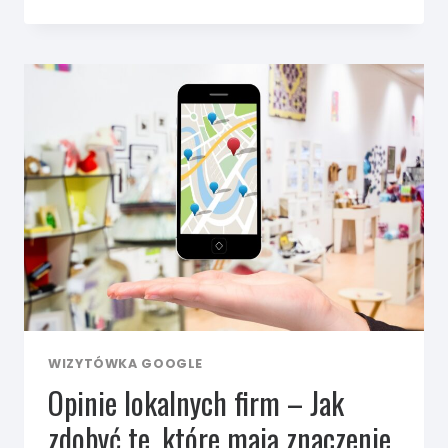
STRON
TARNÓW
–
JAK
ZDOBYĆ
WIĘCEJ
KLIENTÓW
WIZYTÓWKA GOOGLE
Opinie lokalnych firm – Jak
zdobyć te, które mają znaczenie