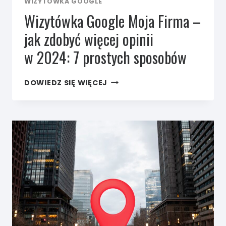
WIZYTÓWKA GOOGLE
Wizytówka Google Moja Firma –
jak zdobyć więcej opinii
w 2024: 7 prostych sposobów
WIZYTÓWKA
DOWIEDZ SIĘ WIĘCEJ
GOOGLE
MOJA
FIRMA
–
JAK
ZDOBYĆ
WIĘCEJ
OPINII
W 2024:
7
PROSTYCH
SPOSOBÓW