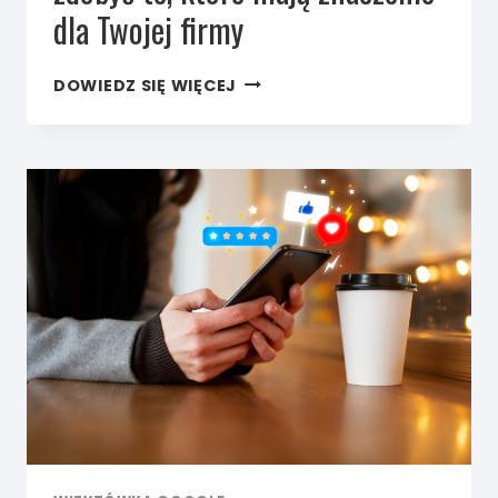
dla Twojej firmy
OPINIE
DOWIEDZ SIĘ WIĘCEJ
LOKALNYCH
FIRM
–
JAK
ZDOBYĆ
TE,
KTÓRE
MAJĄ
ZNACZENIE
DLA
TWOJEJ FIRMY