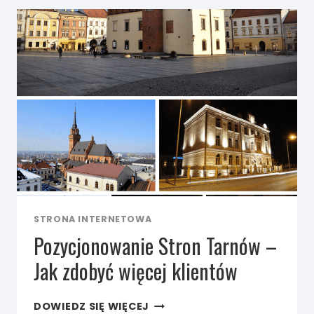
KORZYŚCI
PRZYNOSI
PROFESJONALNA
STRONA
INTERNETOWA
DLA
LOKALNYCH
FIRM?
STRONA INTERNETOWA
Pozycjonowanie Stron Tarnów –
Jak zdobyć więcej klientów
POZYCJONOWANIE
DOWIEDZ SIĘ WIĘCEJ