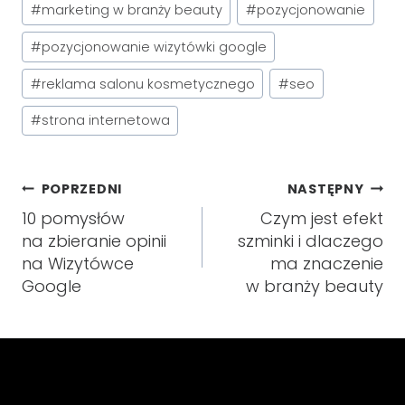
#
marketing w branży beauty
#
pozycjonowanie
#
pozycjonowanie wizytówki google
#
reklama salonu kosmetycznego
#
seo
#
strona internetowa
Nawigacja
POPRZEDNI
NASTĘPNY
10 pomysłów
Czym jest efekt
wpisu
na zbieranie opinii
szminki i dlaczego
na Wizytówce
ma znaczenie
Google
w branży beauty