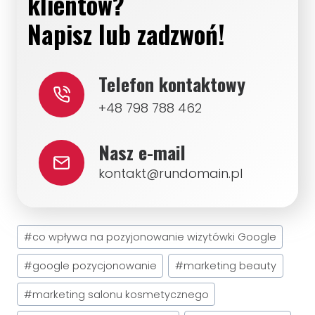
klientów?
Napisz lub zadzwoń!
Telefon kontaktowy
+48 798 788 462
Nasz e-mail
kontakt@rundomain.pl
Tagi
#
co wpływa na pozyjonowanie wizytówki Google
wpisu:
#
google pozycjonowanie
#
marketing beauty
#
marketing salonu kosmetycznego