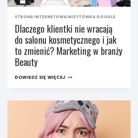
STRONA INTERNETOWA
|
WIZYTÓWKA GOOGLE
Dlaczego klientki nie wracają
do salonu kosmetycznego i jak
to zmienić? Marketing w branży
Beauty
DLACZEGO
DOWIEDZ SIĘ WIĘCEJ
KLIENTKI
NIE WRACAJĄ
DO SALONU
KOSMETYCZNEGO
I JAK
TO ZMIENIĆ?
MARKETING
W BRANŻY
BEAUTY