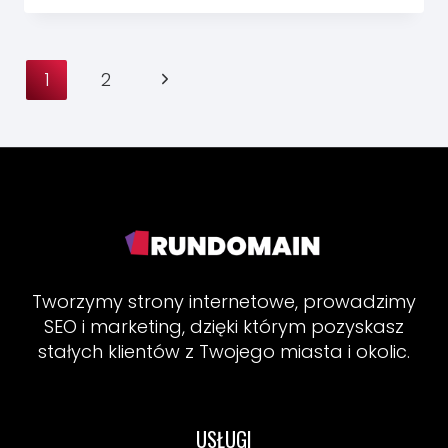
EFEKT
SZMINKI
I DLACZEGO
Nawigacja
MA ZNACZENIE
Następna
1
2
W BRANŻY
strony
BEAUTY
strona
Tworzymy strony internetowe, prowadzimy
SEO i marketing, dzięki którym pozyskasz
stałych klientów z Twojego miasta i okolic.
USŁUGI