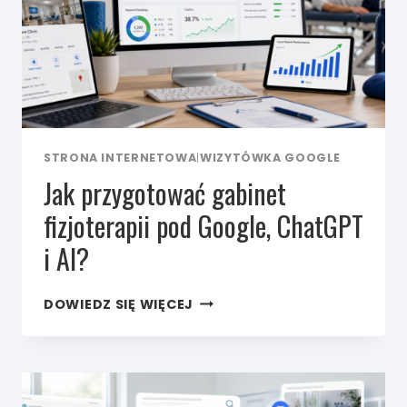
STRONA INTERNETOWA
|
WIZYTÓWKA GOOGLE
Jak przygotować gabinet
fizjoterapii pod Google, ChatGPT
i AI?
JAK
DOWIEDZ SIĘ WIĘCEJ
PRZYGOTOWAĆ
GABINET
FIZJOTERAPII
POD GOOGLE,
CHATGPT