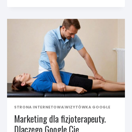
ZDOBYWAĆ
PACJENTÓW
Z GOOGLE
JAKO
FIZJOTERAPEUTA?
STRONA INTERNETOWA
|
WIZYTÓWKA GOOGLE
Marketing dla fizjoterapeuty.
Dlaczego Google Cię