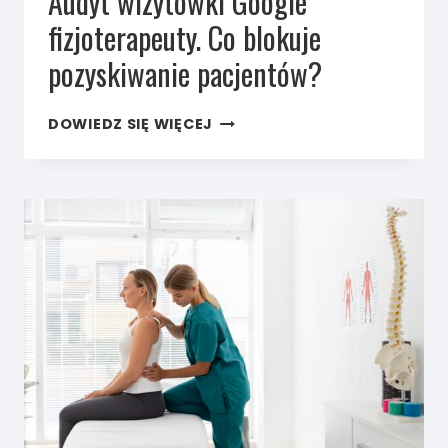
Audyt wizytówki Google
fizjoterapeuty. Co blokuje
pozyskiwanie pacjentów?
AUDYT
DOWIEDZ SIĘ WIĘCEJ
WIZYTÓWKI
GOOGLE
FIZJOTERAPEUTY.
CO BLOKUJE
POZYSKIWANIE
PACJENTÓW?