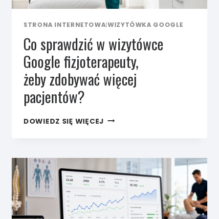
STRONA INTERNETOWA
|
WIZYTÓWKA GOOGLE
Co sprawdzić w wizytówce
Google fizjoterapeuty,
żeby zdobywać więcej
pacjentów?
CO SPRAWDZIĆ
DOWIEDZ SIĘ WIĘCEJ
W WIZYTÓWCE
GOOGLE
FIZJOTERAPEUTY,
ŻEBY ZDOBYWAĆ
WIĘCEJ
PACJENTÓW?