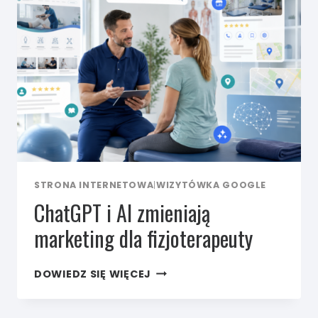
I AI?
STRONA INTERNETOWA
|
WIZYTÓWKA GOOGLE
ChatGPT i AI zmieniają
marketing dla fizjoterapeuty
CHATGPT
DOWIEDZ SIĘ WIĘCEJ
I AI
ZMIENIAJĄ
MARKETING