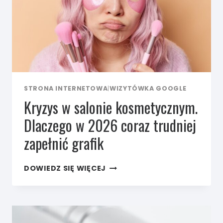
STRONA INTERNETOWA
|
WIZYTÓWKA GOOGLE
Kryzys w salonie kosmetycznym.
Dlaczego w 2026 coraz trudniej
zapełnić grafik
KRYZYS
DOWIEDZ SIĘ WIĘCEJ
W SALONIE
KOSMETYCZNYM.
DLACZEGO
W 2026
CORAZ