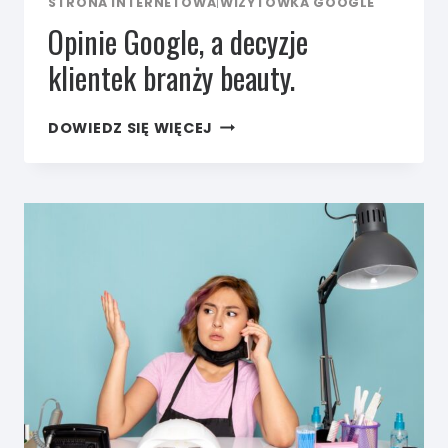
STRONA INTERNETOWA
|
WIZYTÓWKA GOOGLE
Opinie Google, a decyzje
klientek branży beauty.
OPINIE
DOWIEDZ SIĘ WIĘCEJ
GOOGLE,
A DECYZJE
KLIENTEK
BRANŻY
BEAUTY.