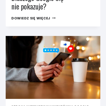
nie pokazuje?
MARKETING
DOWIEDZ SIĘ WIĘCEJ
DLA
FIZJOTERAPEUTY.
DLACZEGO
GOOGLE
CIĘ
NIE POKAZUJE?