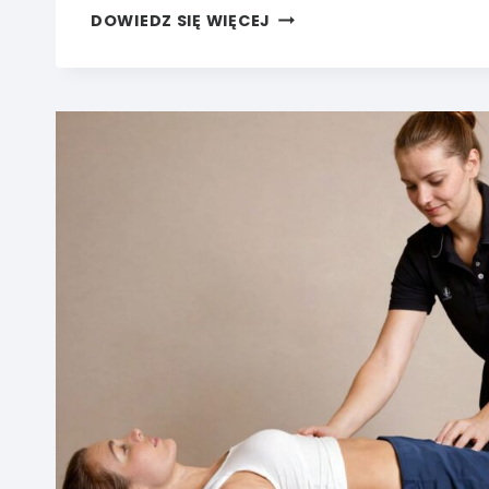
JAK
DOWIEDZ SIĘ WIĘCEJ
PRZYGOTOWAĆ
GABINET
FIZJOTERAPII
POD GOOGLE,
CHATGPT
I AI?