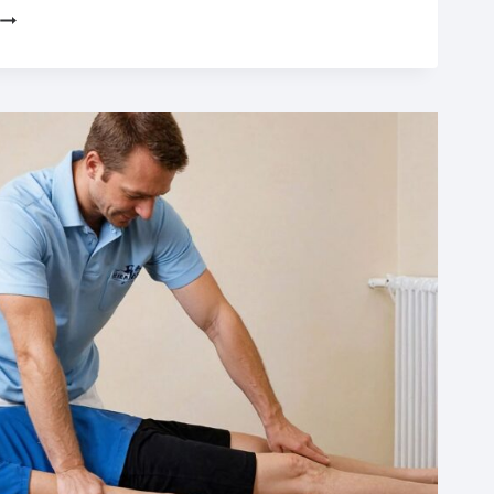
CHATGPT
 AI
ZMIENIAJĄ
MARKETING
DLA
FIZJOTERAPEUTY