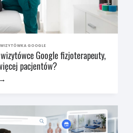
WIZYTÓWKA GOOGLE
wizytówce Google fizjoterapeuty,
więcej pacjentów?
CO SPRAWDZIĆ
W WIZYTÓWCE
GOOGLE
FIZJOTERAPEUTY,
ŻEBY ZDOBYWAĆ
WIĘCEJ
PACJENTÓW?