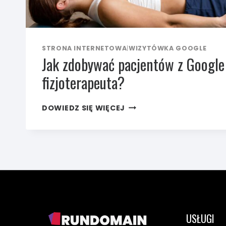
STRONA INTERNETOWA
|
WIZYTÓWKA GOOGLE
Jak zdobywać pacjentów z Google
fizjoterapeuta?
JAK
DOWIEDZ SIĘ WIĘCEJ
ZDOBYWAĆ
PACJENTÓW
Z GOOGLE
JAKO
FIZJOTERAPEUTA?
USŁUGI