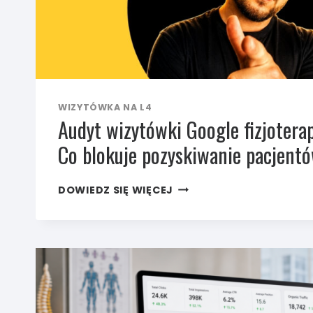
WIZYTÓWKA NA L4
Audyt wizytówki Google fizjoterap
Co blokuje pozyskiwanie pacjent
AUDYT
DOWIEDZ SIĘ WIĘCEJ
WIZYTÓWKI
GOOGLE
FIZJOTERAPEUTY.
CO BLOKUJE
POZYSKIWANIE
PACJENTÓW?