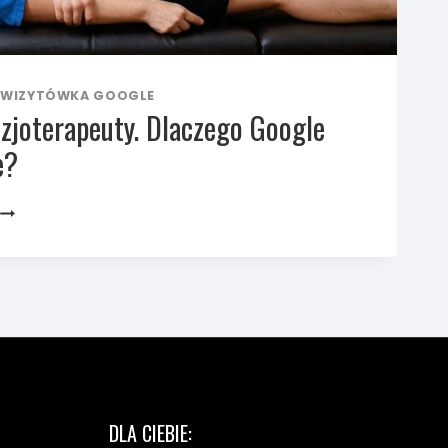
WIZYTÓWKA GOOGLE
izjoterapeuty. Dlaczego Google
e?
MARKETING
DLA
FIZJOTERAPEUTY.
DLACZEGO
GOOGLE
CIĘ
NIE POKAZUJE?
DLA CIEBIE: