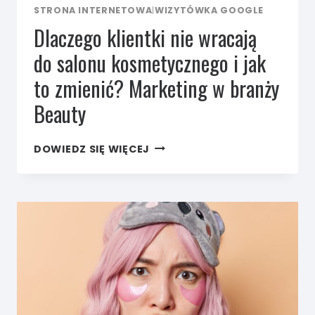
STRONA INTERNETOWA
|
WIZYTÓWKA GOOGLE
Dlaczego klientki nie wracają
do salonu kosmetycznego i jak
to zmienić? Marketing w branży
Beauty
DLACZEGO
DOWIEDZ SIĘ WIĘCEJ
KLIENTKI
NIE WRACAJĄ
DO SALONU
KOSMETYCZNEGO
I JAK
TO ZMIENIĆ?
MARKETING
W BRANŻY
BEAUTY