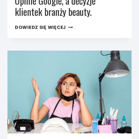
Opinie Google, a decyzje
klientek branży beauty.
OPINIE
DOWIEDZ SIĘ WIĘCEJ
GOOGLE,
A DECYZJE
KLIENTEK
BRANŻY
BEAUTY.