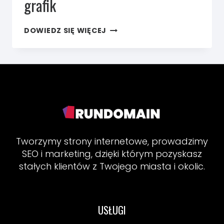
grafik
MARKETING
DOWIEDZ SIĘ WIĘCEJ
W BRANŻY
BEUTY
W 2026
ROKU?
9
DZIAŁAŃ,
KTÓRE
NAPRAWDĘ
POMAGAJĄ
ZAPEŁNIĆ
GRAFIK
Tworzymy strony internetowe, prowadzimy
SEO i marketing, dzięki którym pozyskasz
stałych klientów z Twojego miasta i okolic.
USŁUGI