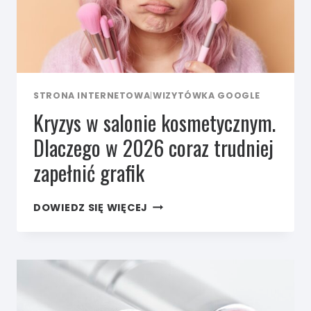
STRONA INTERNETOWA
|
WIZYTÓWKA GOOGLE
Kryzys w salonie kosmetycznym.
Dlaczego w 2026 coraz trudniej
zapełnić grafik
KRYZYS
DOWIEDZ SIĘ WIĘCEJ
W SALONIE
KOSMETYCZNYM.
DLACZEGO
W 2026
CORAZ
TRUDNIEJ
ZAPEŁNIĆ