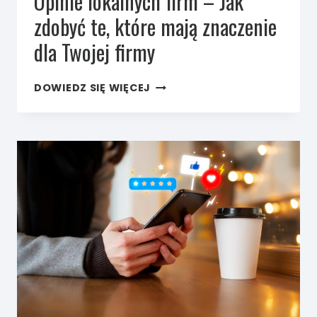
Opinie lokalnych firm – Jak
zdobyć te, które mają znaczenie
dla Twojej firmy
OPINIE
DOWIEDZ SIĘ WIĘCEJ
LOKALNYCH
FIRM
–
JAK
ZDOBYĆ
TE,
KTÓRE
MAJĄ
ZNACZENIE
DLA
TWOJEJ FIRMY