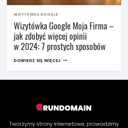
WIZYTÓWKA GOOGLE
Wizytówka Google Moja Firma –
jak zdobyć więcej opinii
w 2024: 7 prostych sposobów
WIZYTÓWKA
DOWIEDZ SIĘ WIĘCEJ
GOOGLE
MOJA
FIRMA
–
JAK
ZDOBYĆ
WIĘCEJ
OPINII
W 2024:
7
PROSTYCH
Tworzymy strony internetowe, prowadzimy
SPOSOBÓW