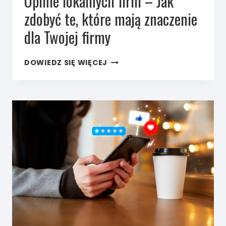
Opinie lokalnych firm – Jak
zdobyć te, które mają znaczenie
dla Twojej firmy
OPINIE
DOWIEDZ SIĘ WIĘCEJ
LOKALNYCH
FIRM
–
JAK
ZDOBYĆ
TE,
KTÓRE
MAJĄ
ZNACZENIE
DLA
TWOJEJ FIRMY