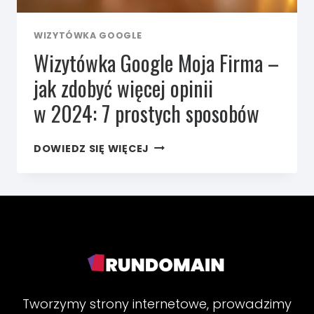
WIZYTÓWKA GOOGLE
Wizytówka Google Moja Firma –
jak zdobyć więcej opinii
w 2024: 7 prostych sposobów
WIZYTÓWKA
DOWIEDZ SIĘ WIĘCEJ
GOOGLE
MOJA
FIRMA
–
JAK
ZDOBYĆ
WIĘCEJ
OPINII
W 2024:
7
PROSTYCH
Tworzymy strony internetowe, prowadzimy
SPOSOBÓW