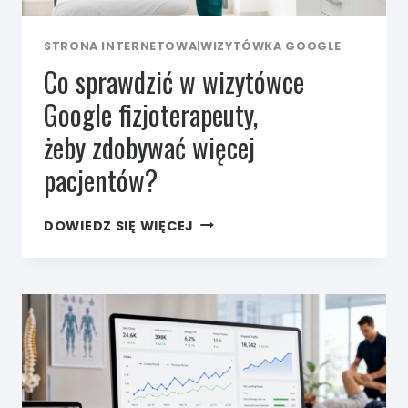
STRONA INTERNETOWA
|
WIZYTÓWKA GOOGLE
Co sprawdzić w wizytówce
Google fizjoterapeuty,
żeby zdobywać więcej
pacjentów?
CO SPRAWDZIĆ
DOWIEDZ SIĘ WIĘCEJ
W WIZYTÓWCE
GOOGLE
FIZJOTERAPEUTY,
ŻEBY ZDOBYWAĆ
WIĘCEJ
PACJENTÓW?