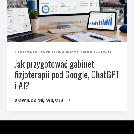
STRONA INTERNETOWA
|
WIZYTÓWKA GOOGLE
Jak przygotować gabinet
fizjoterapii pod Google, ChatGPT
i AI?
JAK
DOWIEDZ SIĘ WIĘCEJ
PRZYGOTOWAĆ
GABINET
FIZJOTERAPII
POD GOOGLE,
CHATGPT