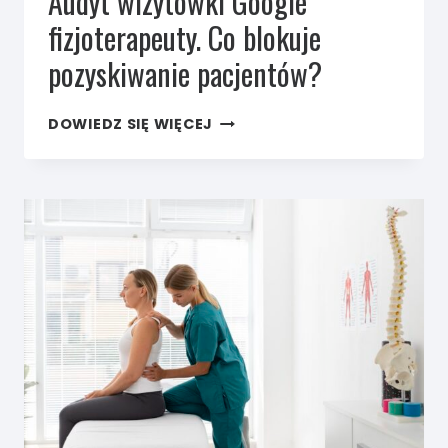
Audyt wizytówki Google
fizjoterapeuty. Co blokuje
pozyskiwanie pacjentów?
AUDYT
DOWIEDZ SIĘ WIĘCEJ
WIZYTÓWKI
GOOGLE
FIZJOTERAPEUTY.
CO BLOKUJE
POZYSKIWANIE
PACJENTÓW?